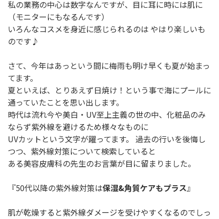
私の業務の中心は数字なんですが、目に耳に時には肌に
（モニターにもなるんです）
いろんなコスメを身近に感じられるのは やはり楽しいも
のです♪
さて、今年はあっという間に梅雨も明け早くも夏が始まっ
てます。
夏といえば、とりあえず日焼け！という事で海にプールに
通っていたことを思い出します。
時代は流れ今や美白・UV至上主義の世の中、化粧品のみ
ならず紫外線を避けるため様々なものに
UVカットという文字が躍ってます。 過去の行いを後悔し
つつ、紫外線対策について検索していると
ある美容皮膚科の先生のお言葉が目に留まりました。
『50代以降の紫外線対策は
保湿&角質ケアもプラス
』
肌が乾燥すると紫外線ダメージを受けやすくなるのでしっ