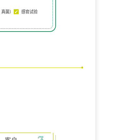
、真菌）
感官试验